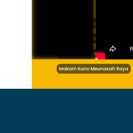
Rumah Adat Tradisional Tower
Komplek Makam Panglima Teuku
Gedung Kesenian Sabang
Makam Kuno Meunasah Raya