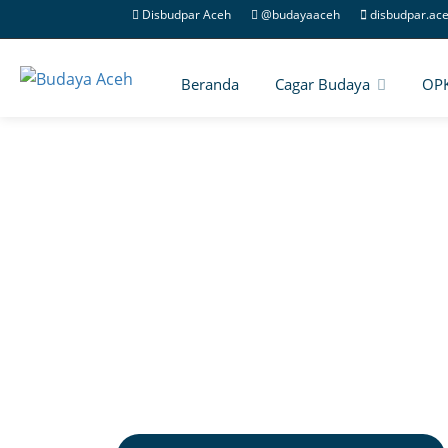
Disbudpar Aceh
@budayaaceh
disbudpar.ac
Beranda
Cagar Budaya
OP