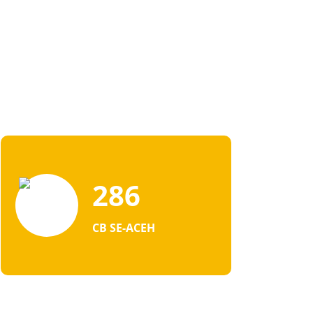
286
CB SE-ACEH