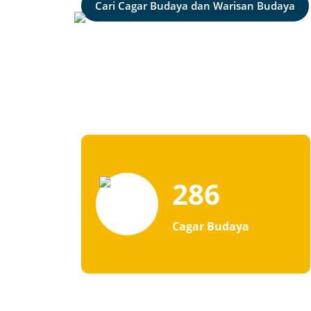
Cari Cagar Budaya dan Warisan Budaya
Bangunan
286
Benda
Kawasan
Cagar Budaya
Situs
Struktur