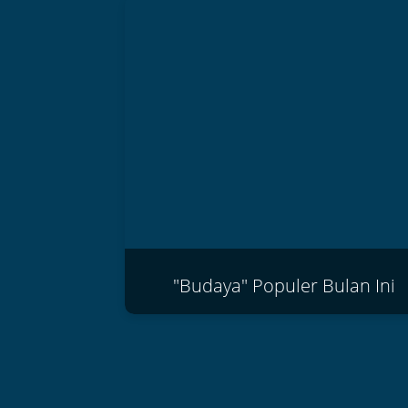
Gedung Seni Dua
Gedung seni satu
"Budaya" Populer Bulan Ini