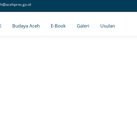
eh@acehprov.go.id
K
Budaya Aceh
E-Book
Galeri
Usulan