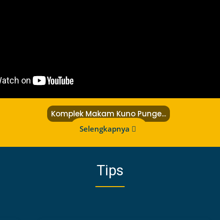
en
CAPING
...
Bukit Remis Pangkalan
Kherkof/Makam Kolonial
Komplek Makam Kuno Punge...
Selengkapnya
Tips