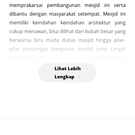
memprakarsai pembangunan mesjid ini serta
dibantu dengan masyarakat setempat. Mesjid ini
memiliki keindahan keindahan arsitektur yang
cukup menawan, bisa dilihat dari kubah besar yang
berwarna biru muda diatas masjid hingga pilar-
pilar penyangga bangunan masjid yang sangat
indah. Ciri uniknya lainnya juga ada mimbar dan
tongkat Po Teumeureuhom. Dalam sejarah
pembangunannya juga melibatkan arsitek dari
Cina. Ialah yang mendesai mimbar dengan ukiran
yang indah yang bertahan ratusan hinggi kini.
Tongkat ini memiliki panjang sekitar 1,2 meter
memiliki berat 5 kilogram, serta beruas-ruas
seperti layaknya tebu. Tongkat ini berwarna
keemasan ini sesungguhnya berfungsi sebagai