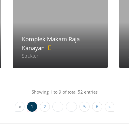
Komplek Makam Raja
Kanayan
Struktur
Showing 1 to 9 of total 52 entries
«
1
2
...
...
5
6
»