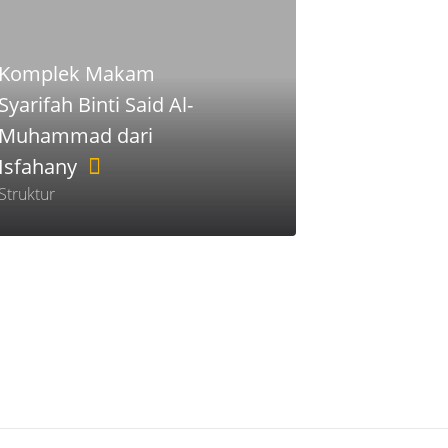
Komplek Makam
Syarifah Binti Said Al-
Muhammad dari
Isfahany
Struktur