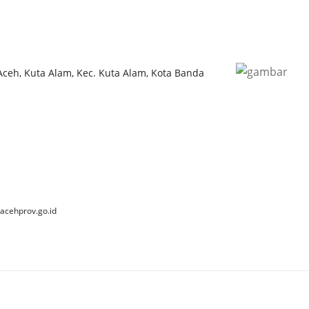
 Aceh, Kuta Alam, Kec. Kuta Alam, Kota Banda
acehprov.go.id
 2025 Dinas Kebudayaan dan Pariwisata Aceh. All Rights Reserve