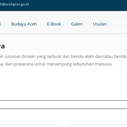
eh@acehprov.go.id
K
Budaya Aceh
E-Book
Galeri
Usulan
ya
ah susunan binaan yang terbuat dari benda alam dan/atau ben
ana, dan prasarana untuk menampung kebutuhan manusia