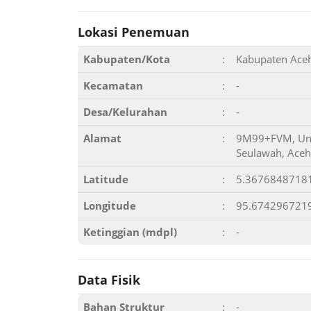
Lokasi Penemuan
Kabupaten/Kota
:
Kabupaten Ace
Kecamatan
:
-
Desa/Kelurahan
:
-
Alamat
:
9M99+FVM, Un
Seulawah, Aceh
Latitude
:
5.3676848718
Longitude
:
95.674296721
Ketinggian (mdpl)
:
-
Data Fisik
Bahan Struktur
:
-