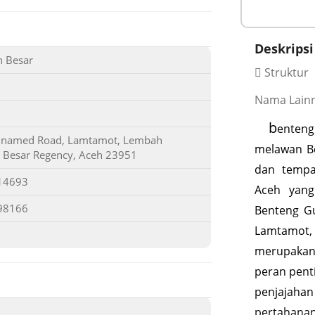
Deskripsi
h Besar
Struktur
Nama Lainn
b
enteng
named Road, Lamtamot, Lembah
melawan Be
 Besar Regency, Aceh 23951
dan tempa
14693
Aceh yang
98166
Benteng G
Lamtamot,
merupakan 
peran pent
penjajahan
pertahanan