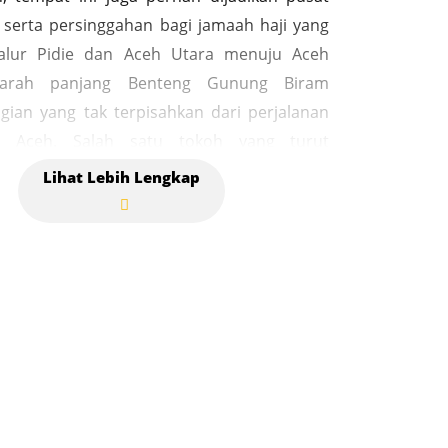
 serta persinggahan bagi jamaah haji yang
 jalur Pidie dan Aceh Utara menuju Aceh
ejarah panjang Benteng Gunung Biram
gian yang tak terpisahkan dari perjalanan
n Aceh. Salah satu tokoh yang turut
sejarah benteng ini adalah Cucu Tanoh
bulis Samarkhan, yang menyoroti asal-usul
 Lembah Seulawah dan peran penting
dalam sejarah Aceh, sebagaimana
n dalam Podcast Sagoetv, Senin (24/3/2025)
 benteng ini terdapat Masjid Tuha Gunung
g pada masanya menjadi pusat pendidikan
 tempat persinggahan bagi jamaah haji. Tak
 lokasi masjid, terdapat makam seorang
 yang dikenal sebagai Tengku Syik di Biram