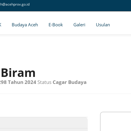
eh@acehprov.go.id
K
Budaya Aceh
E-Book
Galeri
Usulan
 Biram
 298 Tahun 2024
Status
Cagar Budaya