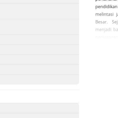
pendidikan
melintasi
Besar. S
menjadi ba
perjuanga
mengulas 
Abee, T. A
penamaan
benteng 
ditayangka
Di kawasan
Biram, yan
Islam serta
jauh dari
ulama besar