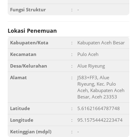
Fungsi Struktur
:
-
Lokasi Penemuan
Kabupaten/Kota
:
Kabupaten Aceh Besar
Kecamatan
:
Pulo Aceh
Desa/Kelurahan
:
Alue Riyeung
Alamat
:
J583+FF3, Alue
Riyeung, Kec. Pulo
Aceh, Kabupaten Aceh
Besar, Aceh 23353
Latitude
:
5.61621664787748
Longitude
:
95.15754442223474
Ketinggian (mdpl)
:
-