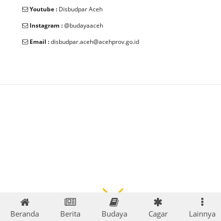
Youtube :
Disbudpar Aceh
Instagram :
@budayaaceh
Email :
disbudpar.aceh@acehprov.go.id
© 2025 Dinas Kebudayaan dan Pariwisata Aceh. All Rights
Reserved.
Beranda
Berita
Budaya
Cagar
Lainnya