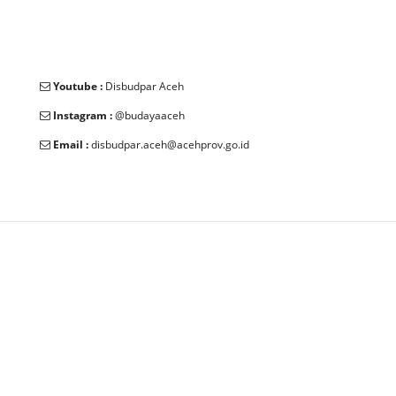
Youtube :
Disbudpar Aceh
Instagram :
@budayaaceh
Email :
disbudpar.aceh@acehprov.go.id
© 2025 Dinas Kebudayaan dan Pariwisata Aceh. All Rights
Reserved.