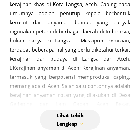
kerajinan khas di Kota Langsa, Aceh. Caping pada
umumnya adalah penutup kepala berbentuk
kerucut dari anyaman bambu yang banyak
digunakan petani di berbagai daerah di Indonesia,
bukan hanya di Langsa. Meskipun demikian,
terdapat beberapa hal yang perlu diketahui terkait
kerajinan dan budaya di Langsa dan Aceh:
Kerajinan anyaman di Aceh: Kerajinan anyaman,
termasuk yang berpotensi memproduksi caping,
memang ada di Aceh. Salah satu contohnya adalah
kerajinan anyaman rotan yang dilakukan di Desa
Gedaping dan Lam Gabah, Aceh Besar.
Keberadaan pengrajin di Langsa: Di Kota Langsa
sendiri, diketahui ada beberapa pengrajin
tradisional yang membuat kerajinan dari bahan