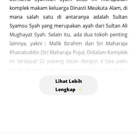
komplek makam keluarga Dinasti Meukuta Alam, di
mana salah satu di antaranya adalah Sultan
Syamsu Syah yang merupakan ayah dari Sultan Ali
Mughayat Syah. Selain itu, ada dua tokoh penting
lainnya, yakni : Malik Ibrahim dan Sri Maharaja
Khanatuddin (Sri Maharaja Puja). Didalam Komplek
ini terdapat 22 pasang nisan dengan 4 tipe yaitu
nisan dengan bahu bersayap kecil, bahu bulat,
menyerupai atap dan nisan tipe plak pling.