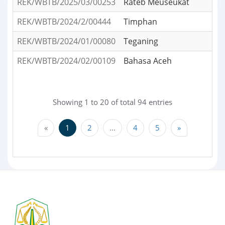
REK/WBTB/2025/03/00253
Rateb Meuseukat
REK/WBTB/2024/2/00444
Timphan
REK/WBTB/2024/01/00080
Teganing
REK/WBTB/2024/02/00109
Bahasa Aceh
Showing 1 to 20 of total 94 entries
«
1
2
...
4
5
»