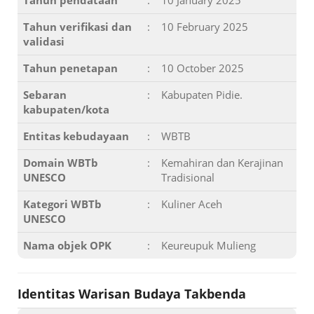
Tahun pendataan
:
10 January 2025
Tahun verifikasi dan
:
10 February 2025
validasi
Tahun penetapan
:
10 October 2025
Sebaran
:
Kabupaten Pidie.
kabupaten/kota
Entitas kebudayaan
:
WBTB
Domain WBTb
:
Kemahiran dan Kerajinan
UNESCO
Tradisional
Kategori WBTb
:
Kuliner Aceh
UNESCO
Nama objek OPK
:
Keureupuk Mulieng
Identitas Warisan Budaya Takbenda