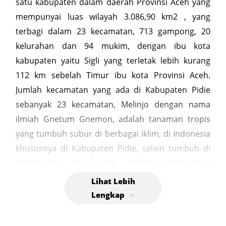
satu kabupaten dalam daerah Provinsi Aceh yang
mempunyai luas wilayah 3.086,90 km2 , yang
terbagi dalam 23 kecamatan, 713 gampong, 20
kelurahan dan 94 mukim, dengan ibu kota
kabupaten yaitu Sigli yang terletak lebih kurang
112 km sebelah Timur ibu kota Provinsi Aceh.
Jumlah kecamatan yang ada di Kabupaten Pidie
sebanyak 23 kecamatan, Melinjo dengan nama
ilmiah Gnetum Gnemon, adalah tanaman tropis
yang tumbuh subur di berbagai iklim, di Indonesia
khususnya di Kabupaten Pidie, selain tumbuh di
perkebunan masyarakat melinjo merupakan
tanaman yang tumbuh tersebar di mana-mana,
serta banyak ditemukan di tanah-tanah
pekarangan penduduk desa maupun penduduk
perkotaan. Kerupuk Mulieng atau yang dalam