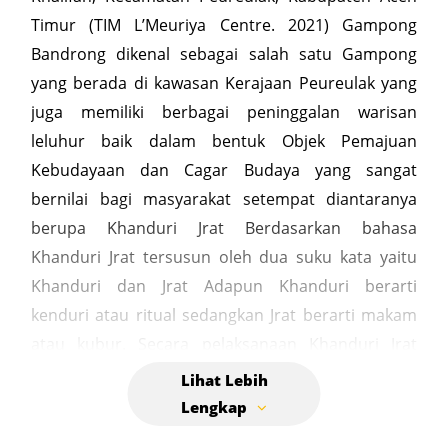
Timur (TIM L’Meuriya Centre. 2021) Gampong
Bandrong dikenal sebagai salah satu Gampong
yang berada di kawasan Kerajaan Peureulak yang
juga memiliki berbagai peninggalan warisan
leluhur baik dalam bentuk Objek Pemajuan
Kebudayaan dan Cagar Budaya yang sangat
bernilai bagi masyarakat setempat diantaranya
berupa Khanduri Jrat Berdasarkan bahasa
Khanduri Jrat tersusun oleh dua suku kata yaitu
Khanduri dan Jrat Adapun Khanduri berarti
kenduri atau ritual sedangkan Jrat berarti makam
atau kubur. Secara pelaksanaan Khanduri Jrat
dapat diartikan tradisi Pembersiahan makam,
pembacaan do’a dan makan Bersama-sama yang
dilaksanakan di makam-makam oleh masyarakat