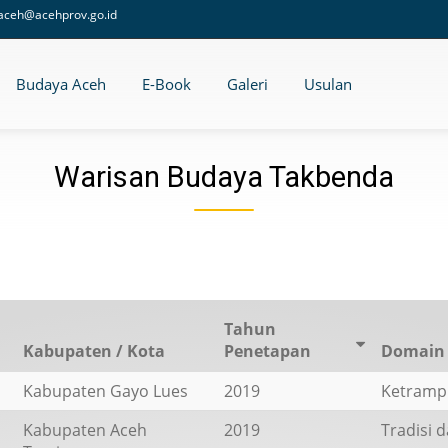
aceh@acehprov.go.id
Budaya Aceh
E-Book
Galeri
Usulan
Warisan Budaya Takbenda
Tahun
Kabupaten / Kota
Penetapan
Domain
Kabupaten Gayo Lues
2019
Ketrampi
Kabupaten Aceh
2019
Tradisi 