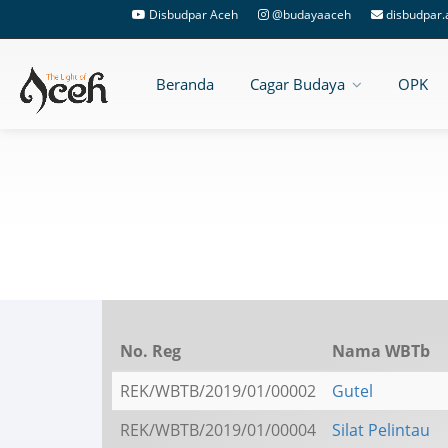
Disbudpar Aceh
@budayaaceh
disbudpar.
Beranda
Cagar Budaya
OPK
No. Reg
Nama WBTb
REK/WBTB/2019/01/00002
Gutel
REK/WBTB/2019/01/00004
Silat Pelintau