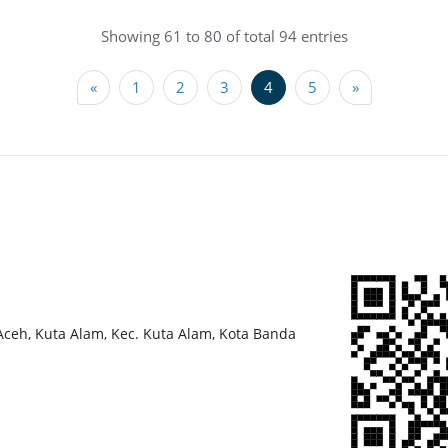
Showing 61 to 80 of total 94 entries
«
1
2
3
4
5
»
 Aceh, Kuta Alam, Kec. Kuta Alam, Kota Banda