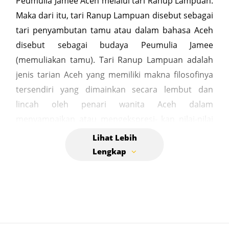
Peumulia Jamee Aceh melalui tari Ranup Lampuan.
Maka dari itu, tari Ranup Lampuan disebut sebagai
tari penyambutan tamu atau dalam bahasa Aceh
disebut sebagai budaya Peumulia Jamee
(memuliakan tamu). Tari Ranup Lampuan adalah
jenis tarian Aceh yang memiliki makna filosofinya
tersendiri yang dimainkan secara lembut dan
lincah oleh penari wanita Aceh dalam
menyampaikan atau mengekspresi- kan nilai-nilai
agama, sosial, etika, estetika, dan budaya Peumulia
Jamee Aceh. Fenomenal sosial dan tingkah laku
masyarakat turut pula menjadi dasar pijakan
penciptaan karya tari bagi para seniman tari di
Aceh. Satu diantaranya adalah Yuslizar, seorang
seniman tari Aceh yang telah banyak melahirkan
karya tari monumental bagi masyarakat Aceh.