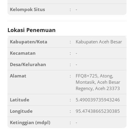
Kelompok Situs
:
-
Lokasi Penemuan
Kabupaten/Kota
:
Kabupaten Aceh Besar
Kecamatan
:
-
Desa/Kelurahan
:
-
Alamat
:
FFQ8+725, Atong,
Montasik, Aceh Besar
Regency, Aceh 23373
Latitude
:
5.490039735943246
Longitude
:
95.47438665230385
Ketinggian (mdpl)
:
-