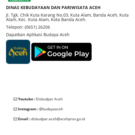
daun rubia. Dinding cungkup makam memiliki
DINAS KEBUDAYAAN DAN PARIWISATA ACEH
tinggi 1,10 meter. Di sekitar makam terdapat
Jl. Tgk. Chik Kuta Karang No.03, Kuta Alam, Banda Aceh, Kuta
Alam, Kec. Kuta Alam, Kota Banda Aceh.
makam keluarganya dan ornamen-ornamen yang
Telepon: (0651) 26206
berbentuk pohon kalpataru di area gerbang
Dapatkan Aplikasi Budaya Aceh
makam. Meskipun tidak ada tanggal pasti tahun
meninggalnya, makam ini masih menjadi salah
satu situs sejarah penting dan tempat wisata religi
yang sering diziarahi oleh masyarakat.
Youtube :
Disbudpar Aceh
Instagram :
@budayaaceh
Email :
disbudpar.aceh@acehprov.go.id