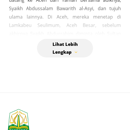
datang ke Aceh dari Yaman bersama adiknya,
Syaikh Abdussalam Bawarith al-Asyi, dan tujuh
ulama lainnya. Di Aceh, mereka menetap di
Lamkabeu Seulimum, Aceh Besar, sebelum
akhirnya Syaikh Abdurrahim diminta oleh Sultan
Badrul untuk pergi ke Peusangan. Di sana, ia
mendirikan zawiyah dan fokus menyebarkan ilmu
agama seperti Alquran, hadis, fiqah, dan tasawwuf.
Chik Awe Geutah dan adiknya adalah pengembang
Tarekat Syattariah di Aceh, yang memiliki banyak
pengikut di Awe Geutah, Samalanga, dan daerah
lainnya. Keturunan Syaikh Abdurrahim Bawarith al-
Asyi masih banyak bermukim di sekitar kompleks
makamnya hingga saat ini. Lokasi makam Berada
di kawasan Awe Geutah, Aceh Besar.Berbentuk
silinder dengan atap pelana yang terbuat dari