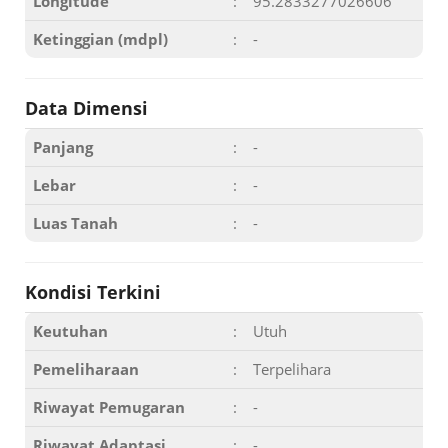
Longitude
:
95.2833277026606
Ketinggian (mdpl)
:
-
Data Dimensi
Panjang
:
-
Lebar
:
-
Luas Tanah
:
-
Kondisi Terkini
Keutuhan
:
Utuh
Pemeliharaan
:
Terpelihara
Riwayat Pemugaran
:
-
Riwayat Adaptasi
:
-