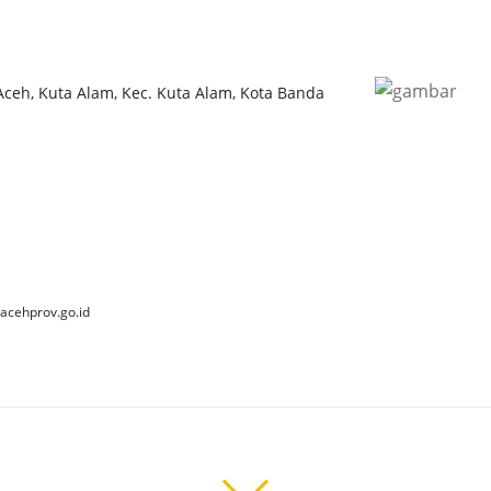
 Aceh, Kuta Alam, Kec. Kuta Alam, Kota Banda
acehprov.go.id
 2025 Dinas Kebudayaan dan Pariwisata Aceh. All Rights Reserve