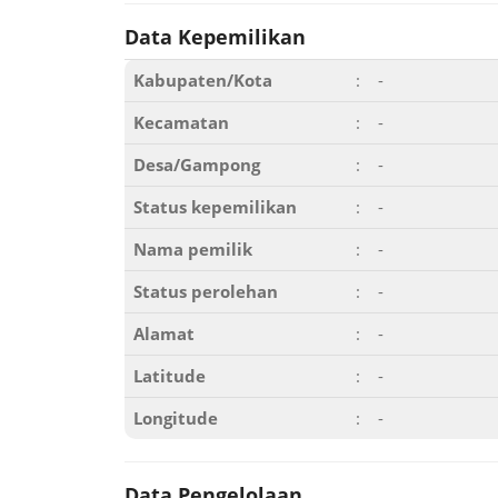
Data Kepemilikan
Kabupaten/Kota
:
-
Kecamatan
:
-
Desa/Gampong
:
-
Status kepemilikan
:
-
Nama pemilik
:
-
Status perolehan
:
-
Alamat
:
-
Latitude
:
-
Longitude
:
-
Data Pengelolaan