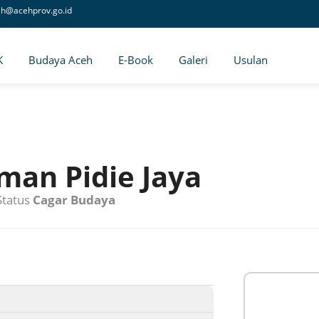
eh@acehprov.go.id
K
Budaya Aceh
E-Book
Galeri
Usulan
man Pidie Jaya
tatus
Cagar Budaya