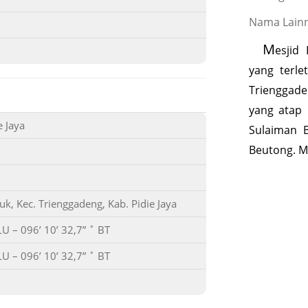
Nama Lainny
M
esjid
yang terl
Trienggad
yang atap 
 Jaya
Sulaiman B
Beutong. M
, Kec. Trienggadeng, Kab. Pidie Jaya
LU – 096’ 10’ 32,7” ˚ BT
LU – 096’ 10’ 32,7” ˚ BT