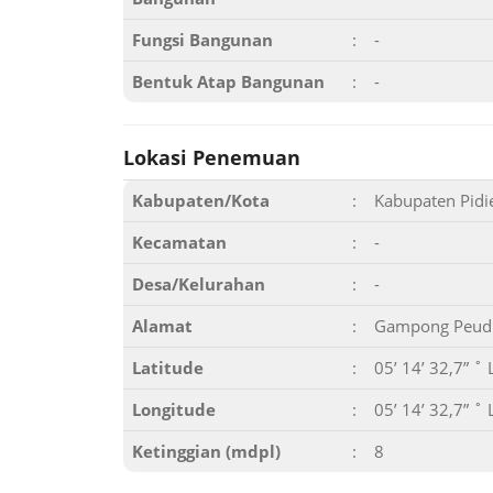
Fungsi Bangunan
:
-
Bentuk Atap Bangunan
:
-
Lokasi Penemuan
Kabupaten/Kota
:
Kabupaten Pidie
Kecamatan
:
-
Desa/Kelurahan
:
-
Alamat
:
Gampong Peuduk
Latitude
:
05’ 14’ 32,7” ˚ 
Longitude
:
05’ 14’ 32,7” ˚ 
Ketinggian (mdpl)
:
8