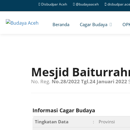
Disbudpar Aceh
@budayaaceh
disbudpar.ac
Beranda
Cagar Budaya
OP
Mesjid Baiturrah
No. Reg.
No.28/2022 Tgl.24 Januari 2022
S
Informasi Cagar Budaya
Tingkatan Data
:
Provinsi