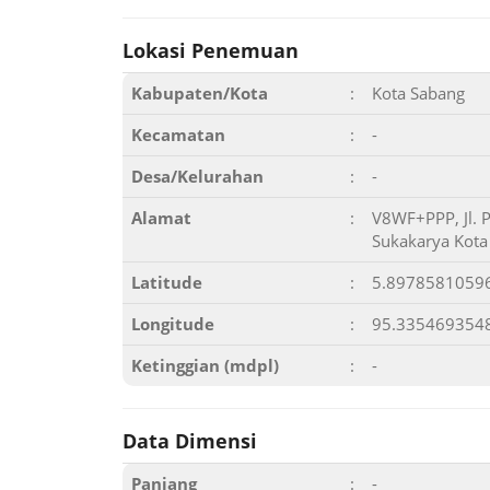
Lokasi Penemuan
Kabupaten/Kota
:
Kota Sabang
Kecamatan
:
-
Desa/Kelurahan
:
-
Alamat
:
V8WF+PPP, Jl. 
Sukakarya Kota
Latitude
:
5.8978581059
Longitude
:
95.335469354
Ketinggian (mdpl)
:
-
Data Dimensi
Panjang
:
-