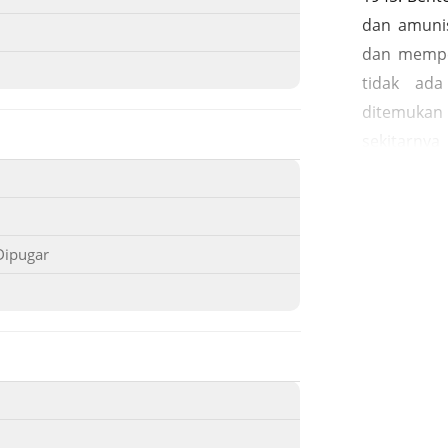
dan amuni
dan mempe
tidak ad
ditemukan
sekitarny
pengint
Sabang a
Jepang ya
Dipugar
masa Peran
kompleks
meninggal
jatuh di
September 
sedang da
mereka di 