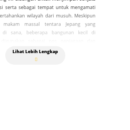
si serta sebagai tempat untuk mengamati
rtahankan wilayah dari musuh. Meskipun
a makam massal tentara Jepang yang
 di sana, beberapa bangunan kecil di
a digunakan sebagai pos penjagaan dan
aian. Kompleks Makam Jepang di
dalah tempat pemakaman bagi tentara
ng gugur akibat kecelakaan pesawat pada
g Dunia II. Berikut adalah sejarah lengkap
 makam ini: Tentara Jepang tersebut
 ketika pesawat Angkatan Udara Jepang
 perairan sekitar Pulau Weh pada 11
1943. Peristiwa ini terjadi saat pesawat
lam perjalanan kembali ke pangkalan
Sabang setelah melakukan patroli udara di