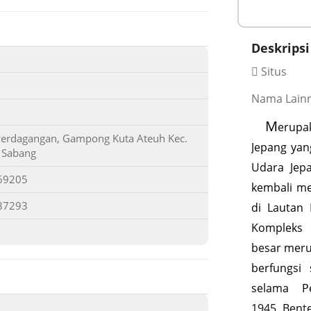
Deskripsi
Situs
Nama Lainn
M
erup
Perdagangan, Gampong Kuta Ateuh Kec.
Jepang yan
 Sabang
Udara Jepa
69205
kembali me
87293
di Lautan
Kompleks
besar meru
berfungsi 
selama P
1945. Bent