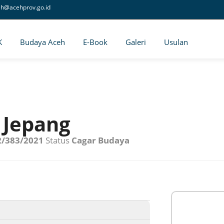
eh@acehprov.go.id
K
Budaya Aceh
E-Book
Galeri
Usulan
Jepang
2/383/2021
Status
Cagar Budaya