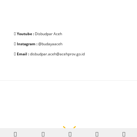
Youtube :
Disbudpar Aceh
Instagram :
@budayaaceh
Email :
disbudpar.aceh@acehprov.go.id
© 2025 Dinas Kebudayaan dan Pariwisata Aceh. All Rights
Reserved.