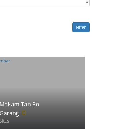
Filter
Makam Tan Po
Garang
Situs