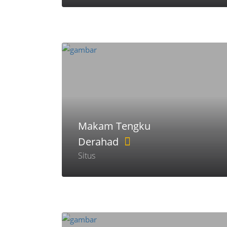
Makam Tengku
Derahad
Situs