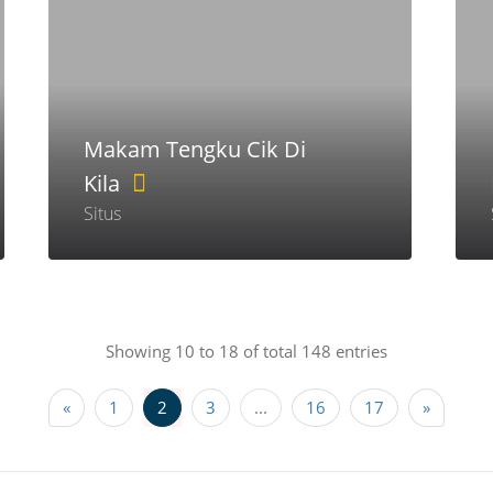
Makam Tengku Cik Di
Kila
Situs
Showing 10 to 18 of total 148 entries
«
1
2
3
...
16
17
»