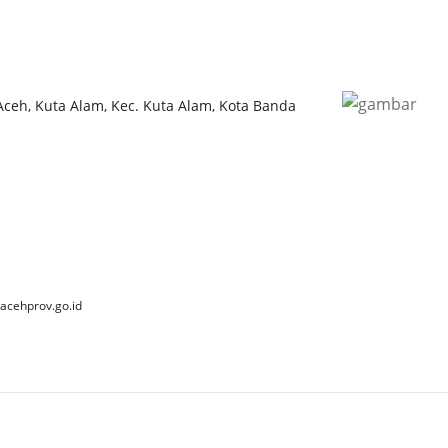
 Aceh, Kuta Alam, Kec. Kuta Alam, Kota Banda
acehprov.go.id
 2025 Dinas Kebudayaan dan Pariwisata Aceh. All Rights Reserve