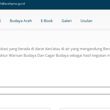
eh@acehprov.go.id
K
Budaya Aceh
E-Book
Galeri
Usulan
lokasi yang berada di darat dan/atau di air yang mengandung B
ktur Warisan Budaya Dan Cagar Budaya sebagai hasil kegiatan ma