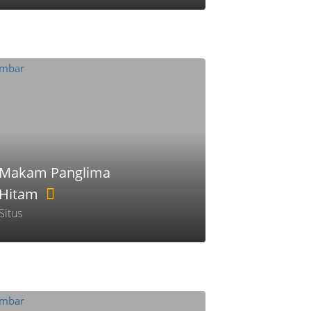
Makam Panglima
Hitam
Situs