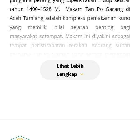
panglima perang yang diperkirakan hidup sekitar
tahun 1490–1528 M. Makam Tan Po Garang di
Aceh Tamiang adalah kompleks pemakaman kuno
yang memiliki nilai sejarah penting bagi
masyarakat setempat. Makam ini diyakini sebagai
tempat peristirahatan terakhir seorang sultan
bernama Tan Po Garang, yang pernah memimpin
Kerajaan Tamiang. Tan Po Garang dikenal sebagai
Sultan yang memimpin Kerajaan Tamiang. Ia juga
adalah seorang ulama besar, guru penyair, dan
panglima perang yang disegani. Ada yang
menyebutkan ia adalah keturunan bangsa Mongol.
yang berkuasa di Kerajaan Tamiang sekitar tahun
1490–1528 Masehi dari Wangsa Muda Sedia.
Kompleks makamnya terletak di kawasan
Perkebunan Karet Alur Seulawe, di sekitar Sei