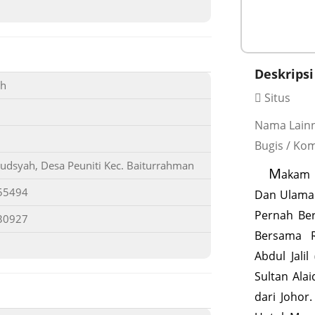
Deskripsi
eh
Situs
Nama Lainn
Bugis / Ko
mudsyah, Desa Peuniti Kec. Baiturrahman
M
akam 
55494
Dan Ulama 
Pernah Ber
30927
Bersama 
Abdul Jali
Sultan Ala
dari Johor