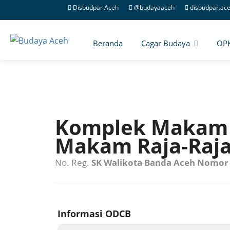
Disbudpar Aceh
@budayaaceh
disbudpar.ac
Beranda
Cagar Budaya
OP
Komplek Makam R
Makam Raja-Raja
No. Reg.
SK Walikota Banda Aceh Nomor 
Informasi ODCB