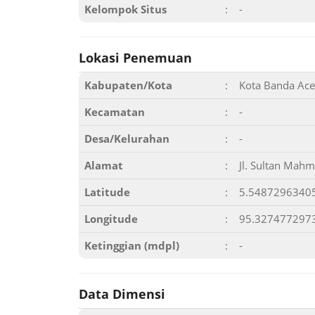
Kelompok Situs
:
-
Lokasi Penemuan
Kabupaten/Kota
:
Kota Banda Ac
Kecamatan
:
-
Desa/Kelurahan
:
-
Alamat
:
Jl. Sultan Mah
Latitude
:
5.5487296340
Longitude
:
95.327477297
Ketinggian (mdpl)
:
-
Data Dimensi