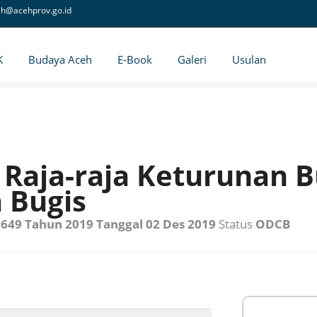
eh@acehprov.go.id
K
Budaya Aceh
E-Book
Galeri
Usulan
aja-raja Keturunan B
 Bugis
649 Tahun 2019 Tanggal 02 Des 2019
Status
ODCB