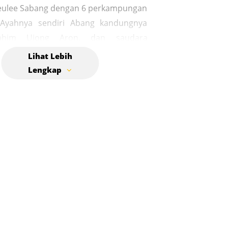
eulee Sabang dengan 6 perkampungan
 Ayahnya sendiri Abang kandungnya
rahim Ujong Aron, dan saudara
Teuku Chik Ibrahim suami Cut Nyak
u meninggal pada 21 Juli 1896.Beliau
 kepalanya oleh Belanda didepan
i gampong lamnga kec. Mesjid raya.
iau dibawa oleh Belanda sementara
imakamkan di samping mesjid Jamiek
bah mukim Lamnga. Kompleks makam
Teuku Nyak Makam adalah tempat
tan terakhir pahlawan Aceh yang wafat
li 1896, di mana ia dipenggal oleh
anda saat sedang sakit parah. Berada
s Masjid Jami Al-Mahabbah di Desa