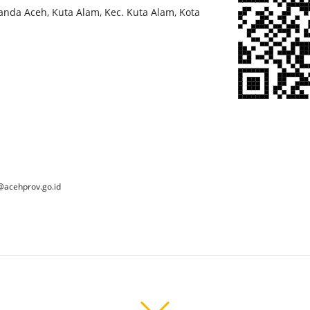
tidak mem
Banda Aceh, Kuta Alam, Kec. Kuta Alam, Kota
menjadikann
masyarakat
kepala" ya
dan sema
dihancurka
Saat ini, 
dalam area
tempat yan
Kompleks i
@acehprov.go.id
objek cagar
tentang ko
area yang b
dan jalur y
peperanga
 2025 Dinas Kebudayaan dan Pariwisata Aceh. All Rights Reserve
menjadi p