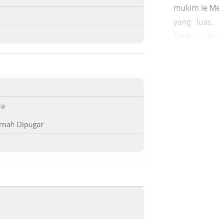
mukim Ie M
yang luas.
Teuku Ib
sepupunya 
Dien. Belia
dipancung
rumahnya d
ra
Kepala bel
badannya d
rnah Dipugar
Al -Mahab
Panglima 
peristiraha
pada 21 Ju
pasukan Bel
di Komplek