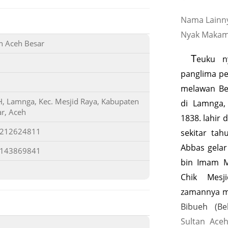
Nama Lainn
Nyak Maka
n Aceh Besar
T
euku n
panglima pe
melawan Be
, Lamnga, Kec. Mesjid Raya, Kabupaten
di Lamnga,
r, Aceh
1838. lahir
4212624811
sekitar ta
Abbas gelar
7143869841
bin Imam M
Chik Mesj
zamannya m
Bibueh (Be
Sultan Ace