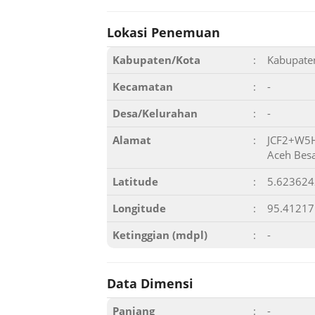
Lokasi Penemuan
Kabupaten/Kota
:
Kabupate
Kecamatan
:
-
Desa/Kelurahan
:
-
Alamat
:
JCF2+W5H
Aceh Besa
Latitude
:
5.62362
Longitude
:
95.4121
Ketinggian (mdpl)
:
-
Data Dimensi
Panjang
:
-