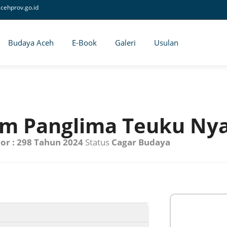
cehprov.go.id
Budaya Aceh
E-Book
Galeri
Usulan
m Panglima Teuku Ny
or : 298 Tahun 2024
Status
Cagar Budaya