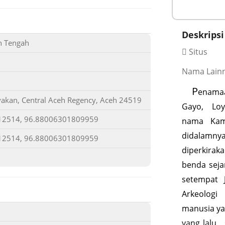
Deskripsi
h Tengah
Situs
Nama Lainn
P
enama
akan, Central Aceh Regency, Aceh 24519
Gayo, Loy
12514, 96.88006301809959
nama Kam
didalamn
12514, 96.88006301809959
diperkirak
benda seja
setempat 
Arkeologi
manusia ya
yang lalu,