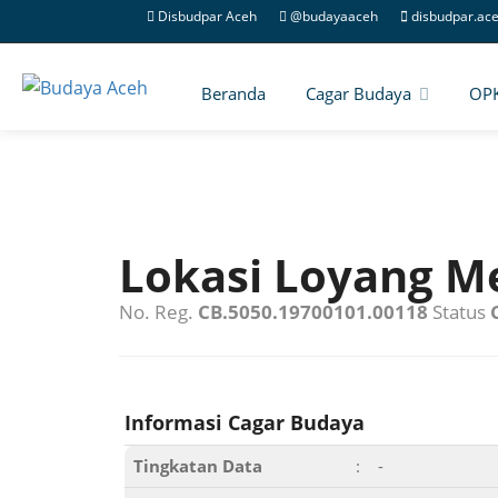
Disbudpar Aceh
@budayaaceh
disbudpar.ac
Beranda
Cagar Budaya
OP
Lokasi Loyang M
No. Reg.
CB.5050.19700101.00118
Status
Informasi Cagar Budaya
Tingkatan Data
:
-