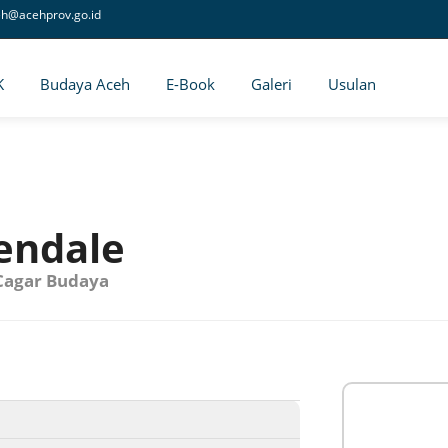
eh@acehprov.go.id
K
Budaya Aceh
E-Book
Galeri
Usulan
endale
Cagar Budaya