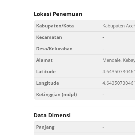
Lokasi Penemuan
Kabupaten/Kota
:
Kabupaten Ace
Kecamatan
:
-
Desa/Kelurahan
:
-
Alamat
:
Mendale, Kebay
Latitude
:
4.6435073046
Longitude
:
4.6435073046
Ketinggian (mdpl)
:
-
Data Dimensi
Panjang
:
-