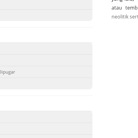
atau tembi
neolitik se
Dipugar