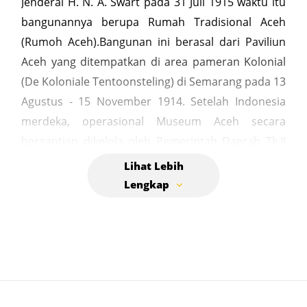
Jenderal H. N. A. Swart pada 31 Juli 1915 waktu itu
bangunannya berupa Rumah Tradisional Aceh
(Rumoh Aceh).Bangunan ini berasal dari Paviliun
Aceh yang ditempatkan di area pameran Kolonial
(De Koloniale Tentoonsteling) di Semarang pada 13
Agustus - 15 November 1914. Setelah Indonesia
merdeka, operasional Museum Aceh secara
bergantian dikelola oleh Pemerintah Daerah Tk.II
Banda Aceh (1945 - 1969). Badan Pembina Rumpun
Iskandar Muda (BAPERIS) Tahun 1970 - 1975.
Departemen Pendidikan dan Kebudayaan (1975 -
2002) dan saat ini pengelola Museum Aceh menjadi
kewenangan Pemerintah Provinsi Aceh.
Berdasarkan Surat Keputusan Gubernur Nomor 10
Tahun 2002 tanggal 2 Februari 2002, status
Museum Aceh menjadi UPTD Museum Provinsi