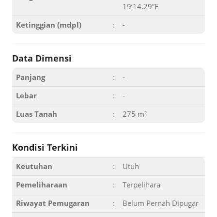
19’14.29”E
Ketinggian (mdpl)
:
-
Data Dimensi
Panjang
:
-
Lebar
:
-
Luas Tanah
:
275 m²
Kondisi Terkini
Keutuhan
:
Utuh
Pemeliharaan
:
Terpelihara
Riwayat Pemugaran
:
Belum Pernah Dipugar