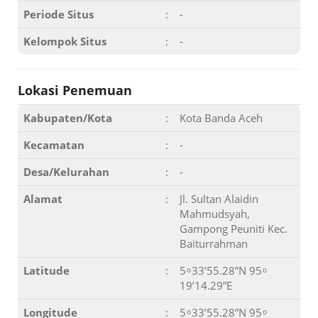
Periode Situs
:
-
Kelompok Situs
:
-
Lokasi Penemuan
Kabupaten/Kota
:
Kota Banda Aceh
Kecamatan
:
-
Desa/Kelurahan
:
-
Alamat
:
Jl. Sultan Alaidin
Mahmudsyah,
Gampong Peuniti Kec.
Baiturrahman
Latitude
:
5 ͦ 33’55.28”N 95 ͦ
19’14.29”E
Longitude
:
5 ͦ 33’55.28”N 95 ͦ