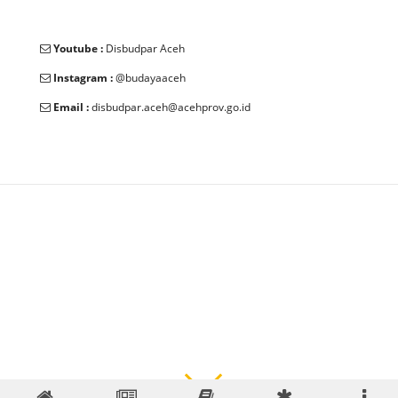
Youtube :
Disbudpar Aceh
Instagram :
@budayaaceh
Email :
disbudpar.aceh@acehprov.go.id
© 2025 Dinas Kebudayaan dan Pariwisata Aceh. All Rights
Reserved.