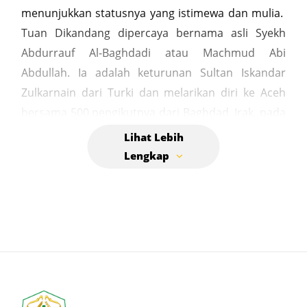
menunjukkan statusnya yang istimewa dan mulia.
Tuan Dikandang dipercaya bernama asli Syekh
Abdurrauf Al-Baghdadi atau Machmud Abi
Abdullah. Ia adalah keturunan Sultan Iskandar
Zulkarnain dari Turki dan melarikan diri ke Aceh
bersama 500 pengikutnya dari Baghdad, Irak, pada
masa Bani Abbasiyah. Ia juga dikenal sebagai
seorang ulama yang jujur dan diangkat menjadi
penasihat Kerajaan Sultan Alaidin Johansyah,
sehingga dijuluki Tuan Di Kandang.
Kedatangannya ke Aceh menjadi tonggak sejarah
penyebaran Islam dan pembentukan Kerajaan
Aceh pada abad ke-13. Ia juga dipercaya membawa
peradaban baru bagi penduduk Gampong Pande
yang saat itu masih memeluk agama Hindu.