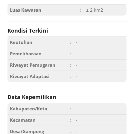
Luas Kawasan
:
± 2 km2
Kondisi Terkini
Keutuhan
:
-
Pemeliharaan
:
-
Riwayat Pemugaran
:
-
Riwayat Adaptasi
:
-
Data Kepemilikan
Kabupaten/Kota
:
-
Kecamatan
:
-
Desa/Gampong
:
-