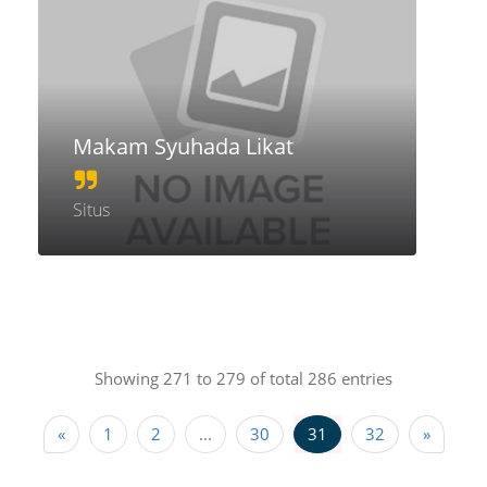
Makam Syuhada Likat
Situs
Showing 271 to 279 of total 286 entries
«
1
2
...
30
31
32
»